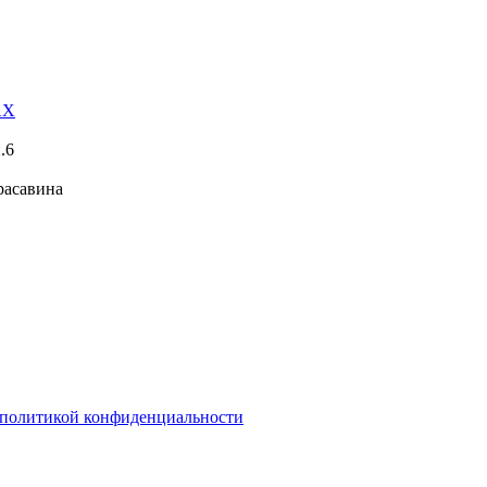
AX
.6
расавина
политикой конфиденциальности